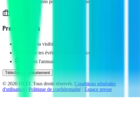
Notifications pour ne rien manquer
Professionnels
Booste ta visibilité
Diffuse tes événements et annonces
Rejoins l'annuaire local
Télécharger gratuitement
©
2026
OLEI. Tous droits réservés.
Conditions générales
d'utilisation
|
Politique de confidentialité
|
Espace presse