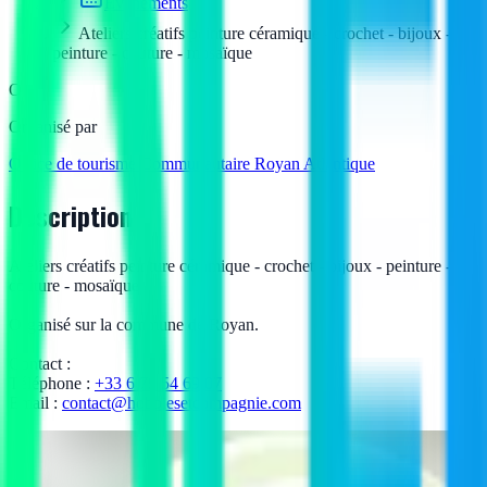
Événements
Ateliers créatifs peinture céramique - crochet - bijoux -
peinture - couture - mosaïque
O
Organisé par
Office de tourisme Communautaire Royan Atlantique
Description
Ateliers créatifs peinture céramique - crochet - bijoux - peinture -
couture - mosaïque
Organisé sur la commune de Royan.
Contact :
Téléphone :
+33 6 79 54 69 07
Email :
contact@hobbiesetcompagnie.com