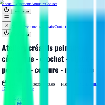
Accueil
Événements
Annuaire
Contact
Télécharger
Accueil
Événements
Annuaire
Contact
Télécharger
Ateliers créatifs peinture
céramique - crochet - bijoux -
peinture - couture - mosaïque
vendredi 21 août 2026
12:00 — 16:00
46 Av. des Tilleuls,
17200 Royan, France
Accueil