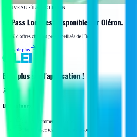
NOUVEAU · ÎLE D'OLÉRON
Le Pass Local est disponible
sur Oléron.
+150€ d'offres chez les pros labellisés de l'île.
En savoir plus
Bien plus sur l'application !
Utilisateurs
Suis tes commerces favoris
Planifie avec tes événements favoris