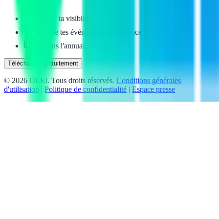
Booste ta visibilité
Diffuse tes événements et annonces
Rejoins l'annuaire local
Télécharger gratuitement
©
2026
OLEI. Tous droits réservés.
Conditions générales
d'utilisation
|
Politique de confidentialité
|
Espace presse