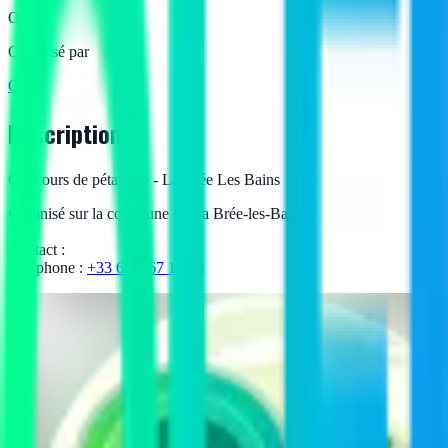
O
Organisé par
OLEI
Description
Concours de pétanque - La Brée Les Bains
Organisé sur la commune de La Brée-les-Bains.
Contact :
Téléphone :
+33 6 18 67 15 00