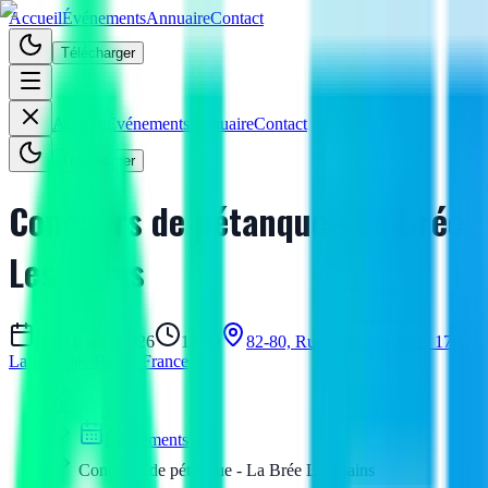
Accueil
Événements
Annuaire
Contact
Télécharger
Accueil
Événements
Annuaire
Contact
Télécharger
Concours de pétanque - La Brée
Les Bains
jeudi 6 août 2026
12:30
82-80, Rue de la Jonchère, 17840
La Brée-les-Bains, France
Accueil
Événements
Concours de pétanque - La Brée Les Bains