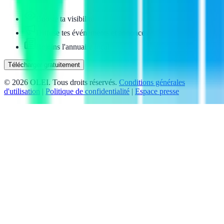
Booste ta visibilité
Diffuse tes événements et annonces
Rejoins l'annuaire local
Télécharger gratuitement
©
2026
OLEI. Tous droits réservés.
Conditions générales
d'utilisation
|
Politique de confidentialité
|
Espace presse