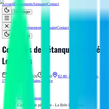
Accueil
Événements
Annuaire
Contact
Télécharger
Accueil
Événements
Annuaire
Contact
Télécharger
Concours de pétanque - La Brée
Les Bains
mardi 11 août 2026
12:30
82-80, Rue de la Jonchère,
17840 La Brée-les-Bains, France
Accueil
Événements
Concours de pétanque - La Brée Les Bains