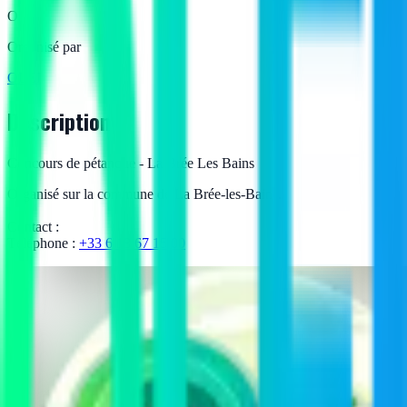
O
Organisé par
OLEI
Description
Concours de pétanque - La Brée Les Bains
Organisé sur la commune de La Brée-les-Bains.
Contact :
Téléphone :
+33 6 18 67 15 00