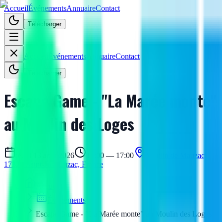
Accueil
Événements
Annuaire
Contact
Télécharger
Accueil
Événements
Annuaire
Contact
Télécharger
Escape Game - "La Marée monte"
au Moulin des Loges
jeudi 13 août 2026
16:00 — 17:00
Moulin de Mauzac,
17320 Saint-Just-Luzac, France
Accueil
Événements
Escape Game - "La Marée monte" au Moulin des Loges