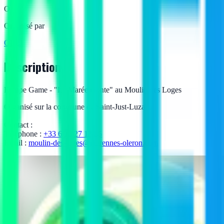
O
Organisé par
OLEI
Description
Escape Game - "La Marée monte" au Moulin des Loges
Organisé sur la commune de Saint-Just-Luzac.
Contact :
Téléphone :
+33 6 30 27 13 05
Email :
moulin-des-loges@marennes-oleron.com