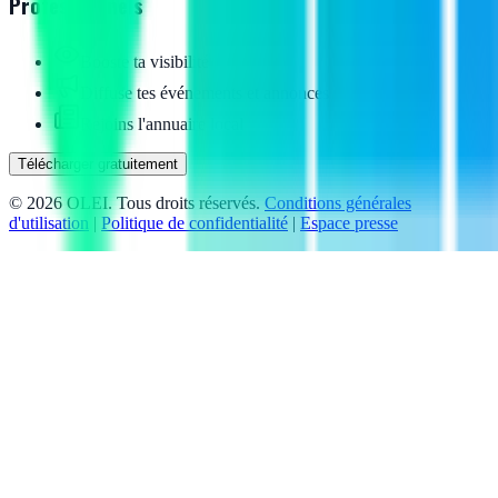
Professionnels
Booste ta visibilité
Diffuse tes événements et annonces
Rejoins l'annuaire local
Télécharger gratuitement
©
2026
OLEI. Tous droits réservés.
Conditions générales
d'utilisation
|
Politique de confidentialité
|
Espace presse