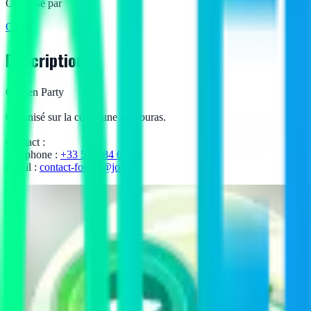
Organisé par
OLEI
Description
Garden Party
Organisé sur la commune de Fouras.
Contact :
Téléphone :
+33 5 46 84 63 16
Email :
contact-fouras@joa.fr