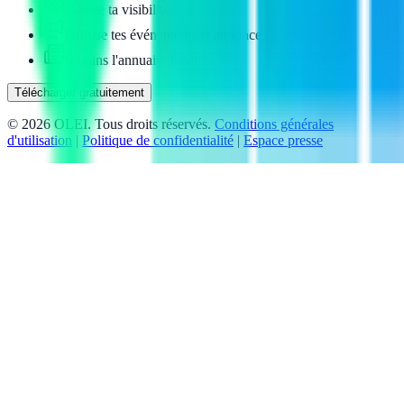
Booste ta visibilité
Diffuse tes événements et annonces
Rejoins l'annuaire local
Télécharger gratuitement
©
2026
OLEI. Tous droits réservés.
Conditions générales
d'utilisation
|
Politique de confidentialité
|
Espace presse