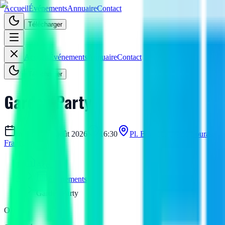
Accueil
Événements
Annuaire
Contact
Télécharger
Accueil
Événements
Annuaire
Contact
Télécharger
Garden Party
mercredi 12 août 2026
16:30
Pl. Bugeau, 17450 Fouras,
France
Accueil
Événements
Garden Party
O