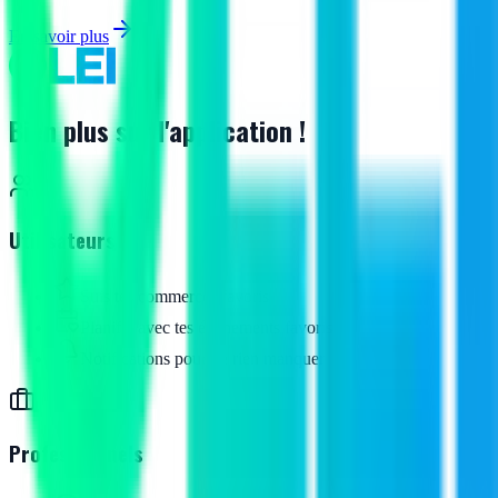
En savoir plus
Bien plus sur l'application !
Utilisateurs
Suis tes commerces favoris
Planifie avec tes événements favoris
Notifications pour ne rien manquer
Professionnels