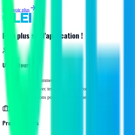
En savoir plus
Bien plus sur l'application !
Utilisateurs
Suis tes commerces favoris
Planifie avec tes événements favoris
Notifications pour ne rien manquer
Professionnels