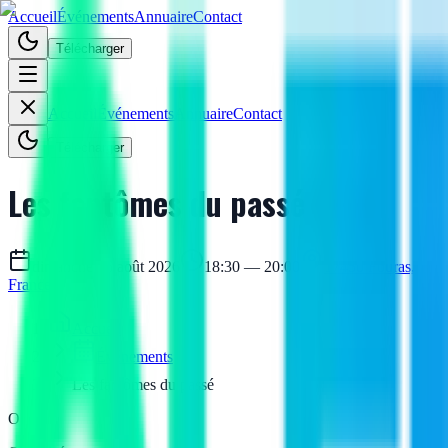
Accueil
Événements
Annuaire
Contact
Télécharger
Accueil
Événements
Annuaire
Contact
Télécharger
Les fantômes du passé
dimanche 16 août 2026
18:30 — 20:00
17450 Fouras,
France
Accueil
Événements
Les fantômes du passé
O