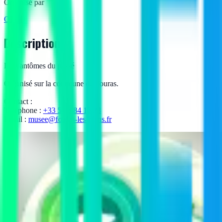
Organisé par
OLEI
Description
Les fantômes du passé
Organisé sur la commune de Fouras.
Contact :
Téléphone :
+33 5 46 84 15 23
Email :
musee@fouras-les-bains.fr