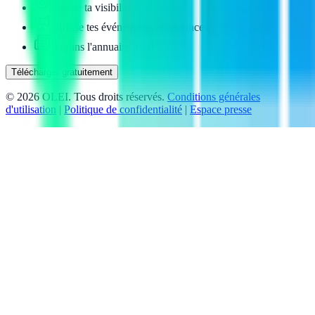
Booste ta visibilité
Diffuse tes événements et annonces
Rejoins l'annuaire local
Télécharger gratuitement
©
2026
OLEI. Tous droits réservés.
Conditions générales
d'utilisation
|
Politique de confidentialité
|
Espace presse