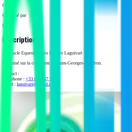
O
Organisé par
OLEI
Description
Spectacle Equestre - Les Écuries Laguivari
Organisé sur la commune de Saint-Georges-d'Oléron.
Contact :
Téléphone :
+33 6 63 67 11 45
Email :
laguivari@gmail.com