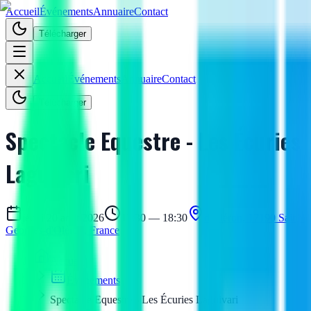
Accueil
Événements
Annuaire
Contact
Télécharger
Accueil
Événements
Annuaire
Contact
Télécharger
Spectacle Equestre - Les Écuries
Laguivari
jeudi 20 août 2026
17:30 — 18:30
d'Oléron, 17190 Saint-
Georges-d'Oléron, France
Accueil
Événements
Spectacle Equestre - Les Écuries Laguivari