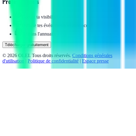
Professionnels
Booste ta visibilité
Diffuse tes événements et annonces
Rejoins l'annuaire local
Télécharger gratuitement
©
2026
OLEI. Tous droits réservés.
Conditions générales
d'utilisation
|
Politique de confidentialité
|
Espace presse